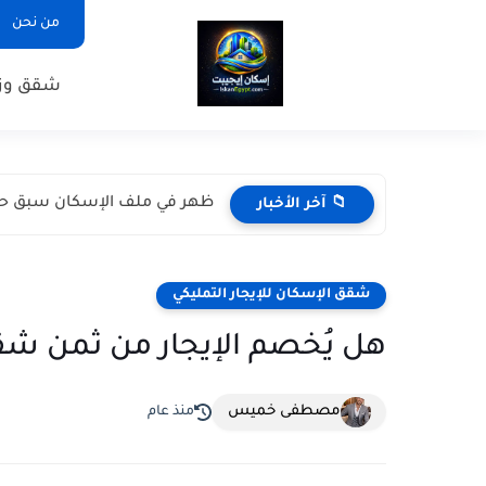
من نحن
شقق وزا
ظهر في ملف الإسكان سبق حجز
📁 آخر الأخبار
شقق الإسكان للإيجار التمليكي
هل يُخصم الإيجار من ثمن شقة
مصطفى خميس
منذ عام