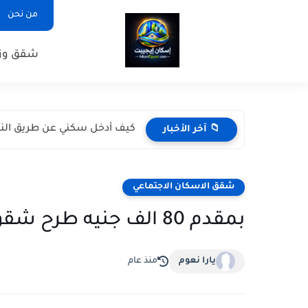
من نحن
شقق وزا
كيف أدخل سكني عن طريق النف
📁 آخر الأخبار
شقق الاسكان الاجتماعي
بمقدم 80 الف جنيه طرح شقق الإسكان كاملة التشطيب
يارا نعوم
منذ عام