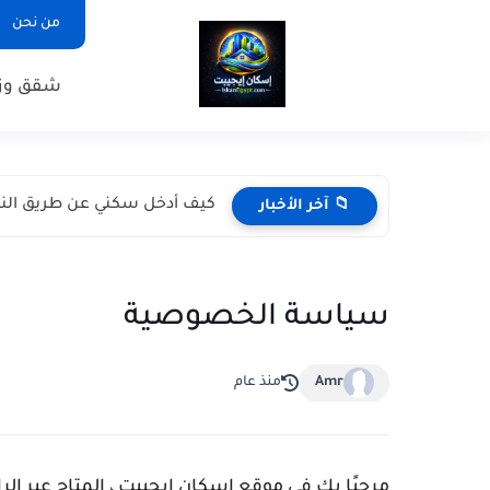
من نحن
شقق وزا
كيف أدخل سكني عن طريق النف
📁 آخر الأخبار
سياسة الخصوصية
Amr
منذ عام
مرحبًا بك في موقع
إسكان إيجيبت
، المتاح عبر الر