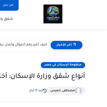
من نحن
شقق وزا
كيف أغير رقم الجوال وأعدل بي
📁 آخر الأخبار
منظومة الإسكان في مصر
أنواع شقق وزارة الإسكان: أختا
مصطفى خميس
منذ 11 أيام