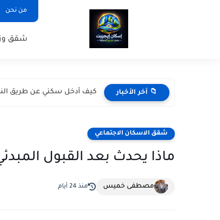
من نحن
شقق وزا
كيف أدخل سكني عن طريق النف
📁 آخر الأخبار
شقق الاسكان الاجتماعي
ماذا يحدث بعد القبول المبدئ
مصطفى خميس
منذ 24 أيام