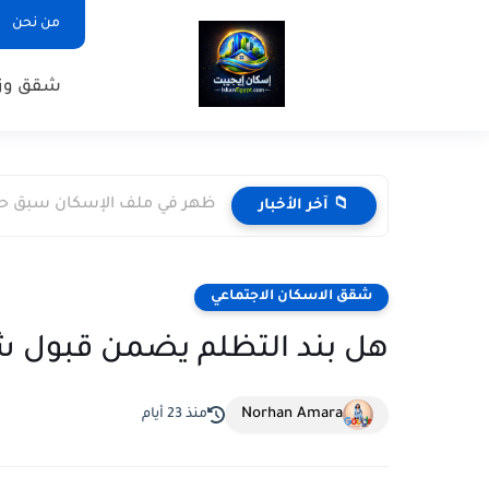
من نحن
شقق وزا
ظهر في ملف الإسكان سبق حجز
📁 آخر الأخبار
شقق الاسكان الاجتماعي
هل بند التظلم يضمن قبول ش
Norhan Amara
منذ 23 أيام