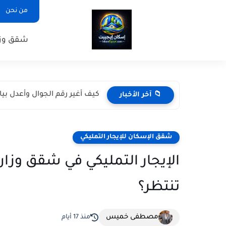
من نحن
شقق وزا
كيف أغير رقم الجوال وأعدل بي
📁 آخر الأخبار
شقق الإسكان للإيجار التمليكي
الإيجار التمليكي في شقق وزار
تنتظر؟
مصطفى خميس
منذ 17 أيام